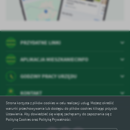
PRZYDATNE LINKI
APLIKACJA MIESZKANIECINFO
GODZINY PRACY URZĘDU
KONTAKT
Strona korzysta z plików cookies w celu realizacji usług. Możesz określić
warunki przechowywania lub dostępu do plików cookies klikając przycisk
Ustawienia. Aby dowiedzieć się więcej zachęcamy do zapoznania się z
Odwiedzin: 259214
Polityką Cookies oraz Polityką Prywatności.
ZAPISZ WYBRANE