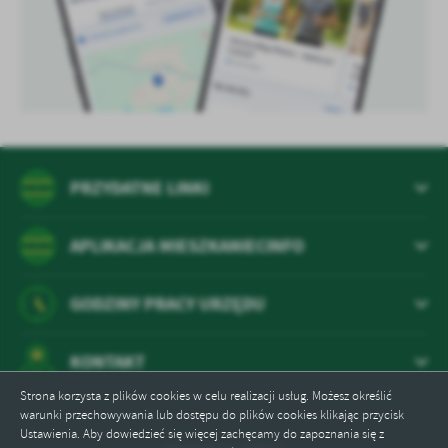
PRZYDATNE LINKI
APLIKACJA MIESZKANIECINFO
GODZINY PRACY URZĘDU
KONTAKT
Strona korzysta z plików cookies w celu realizacji usług. Możesz określić
warunki przechowywania lub dostępu do plików cookies klikając przycisk
Ustawienia. Aby dowiedzieć się więcej zachęcamy do zapoznania się z
Odwiedzin: 259061