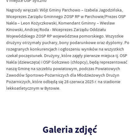
V miejsce OSP Sylczno
Nagrody wręczali: Wójt Gminy Parchowo – Izabela Jagodzińska,
Wiceprezes Zarządu Gminnego ZOSP RP w Parchowie/Prezes OSP
Nakla – Leon Kożyczkowski, Komendant Gminny – Wiesław
Kinowski, Andrzej Roda - Wiceprezes Zarządu Oddziału
Wojewódzkiego ZOSP RP województwa pomorskiego. Wszystkie
drużyny otrzymały puchary, bony podarunkowe oraz dyplomy. Po
rozegranych konkurencjach i ogłoszeniu wyników na wszystkich
czekał poczęstunek. Drużyny, które zajęły pierwsze miejsca tj. OSP
Nakla (dziewczęta) i OSP Gołczewo (chłopcy), będą reprezentować
naszą Gminę na szczeblu powiatowym, podczas Powiatowych
Zawodów Sportowo-Pożarniczych dla Młodzieżowych Drużyn
Pożarniczych, które odbędą się 28 czerwca 2025 r. na stadionie
lekkoatletycznym w Bytowie.
Galeria zdjęć