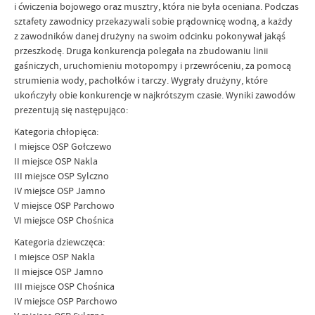
i ćwiczenia bojowego oraz musztry, która nie była oceniana. Podczas
sztafety zawodnicy przekazywali sobie prądownicę wodną, a każdy
z zawodników danej drużyny na swoim odcinku pokonywał jakąś
przeszkodę. Druga konkurencja polegała na zbudowaniu linii
gaśniczych, uruchomieniu motopompy i przewróceniu, za pomocą
strumienia wody, pachołków i tarczy. Wygrały drużyny, które
ukończyły obie konkurencje w najkrótszym czasie. Wyniki zawodów
prezentują się następująco:
Kategoria chłopięca:
I miejsce OSP Gołczewo
II miejsce OSP Nakla
III miejsce OSP Sylczno
IV miejsce OSP Jamno
V miejsce OSP Parchowo
VI miejsce OSP Chośnica
Kategoria dziewczęca:
I miejsce OSP Nakla
II miejsce OSP Jamno
III miejsce OSP Chośnica
IV miejsce OSP Parchowo